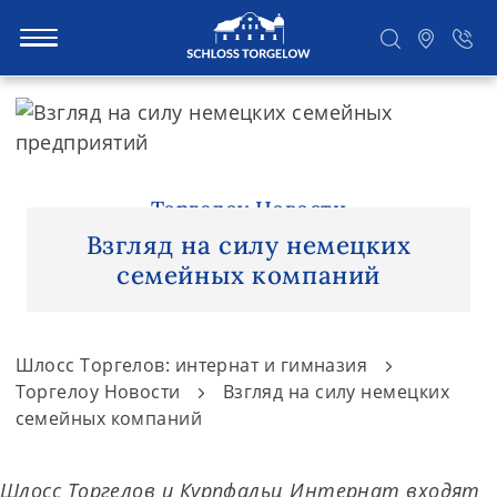
S
k
i
Suchen
p
t
Торгелоу Новости
o
Взгляд на силу немецких
c
семейных компаний
o
n
t
Шлосс Торгелов: интернат и гимназия
e
Торгелоу Новости
Взгляд на силу немецких
n
семейных компаний
t
Шлосс Торгелов и Курпфальц Интернат входят