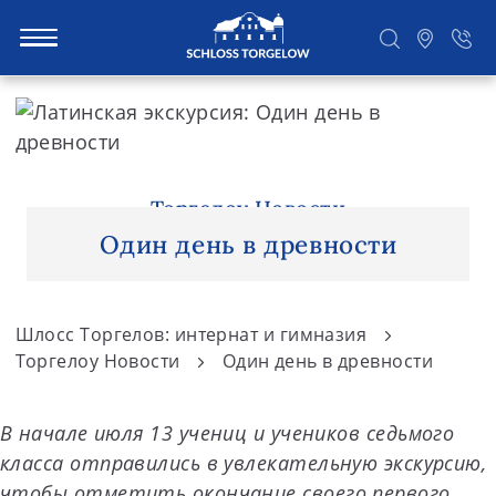
S
k
i
Suchen
p
t
Торгелоу Новости
o
Один день в древности
c
o
n
Шлосс Торгелов: интернат и гимназия
t
Торгелоу Новости
Один день в древности
e
n
В начале июля 13 учениц и учеников седьмого
t
класса отправились в увлекательную экскурсию,
чтобы отметить окончание своего первого