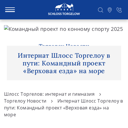
S
k
i
Suchen
p
Торгелоу Новости
t
Интернат Шлосс Торгелоу в
o
пути: Командный проект
c
«Верховая езда» на море
o
n
t
Шлосс Торгелов: интернат и гимназия
e
Торгелоу Новости
Интернат Шлосс Торгелоу в
n
пути: Командный проект «Верховая езда» на
море
t