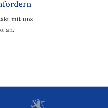
nfordern
takt mit uns
t an.