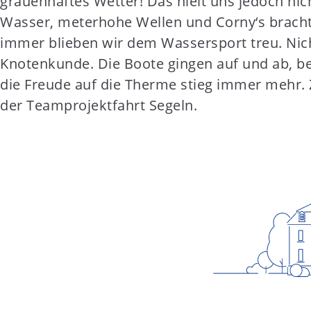
grauenhaftes Wetter! Das hielt uns jedoch nic
t
Wasser, meterhohe Wellen und Corny‘s bracht
e
immer blieben wir dem Wassersport treu. Nich
n
Knotenkunde. Die Boote gingen auf und ab, be
t
die Freude auf die Therme stieg immer mehr.
der Teamprojektfahrt Segeln.