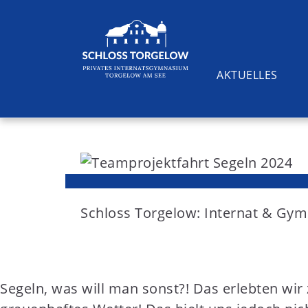
AKTUELLES
S
k
i
Suchen
p
t
Schloss Torgelow: Internat & G
o
c
o
Segeln, was will man sonst?! Das erlebten wi
n