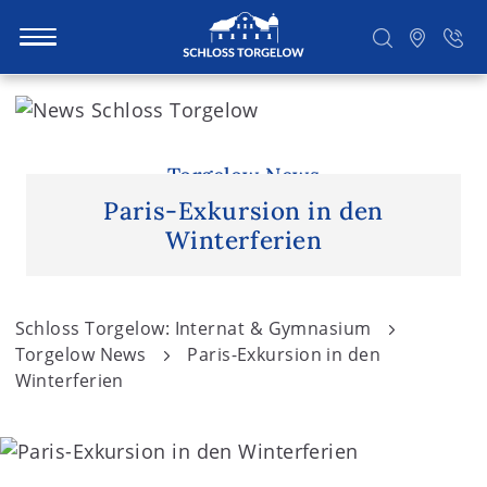
S
k
i
Suchen
p
Torgelow News
t
Paris-Exkursion in den
o
Winterferien
c
o
n
Schloss Torgelow: Internat & Gymnasium
t
Torgelow News
Paris-Exkursion in den
e
Winterferien
n
t