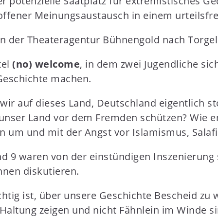
der potenzielle Saatplatz für extremistisches G
 offener Meinungsaustausch in einem urteilsfr
n der Theateragentur Bühnengold nach Torgel
tel
(no) welcome
, in dem zwei Jugendliche sic
Geschichte machen.
wir auf dieses Land, Deutschland eigentlich sto
r unser Land vor dem Fremden schützen? Wie e
nen um und mit der Angst vor Islamismus, Sala
nd 9 waren von der einstündigen Inszenierung 
nnen diskutieren.
htig ist, über unsere Geschichte Bescheid zu w
 Haltung zeigen und nicht Fähnlein im Winde s