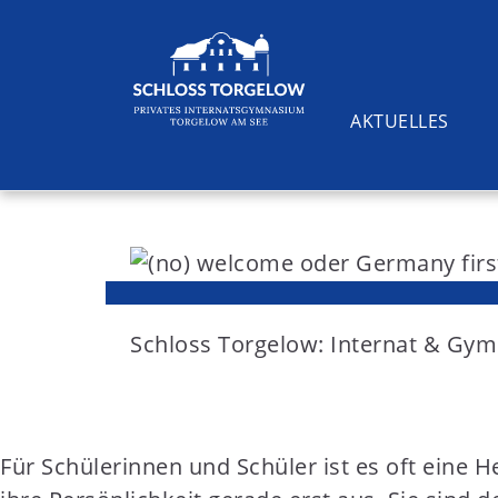
AKTUELLES
S
k
i
Suchen
p
t
Schloss Torgelow: Internat & G
o
c
o
Für Schülerinnen und Schüler ist es oft eine 
n