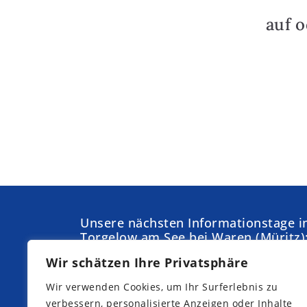
auf 
Unsere nächsten Informationstage i
Torgelow am See bei Waren (Müritz)
Wir schätzen Ihre Privatsphäre
Samstag,
Sonntag,
05.09.2026
04.10.2026
Wir verwenden Cookies, um Ihr Surferlebnis zu
Samstag,
Samstag,
verbessern, personalisierte Anzeigen oder Inhalte