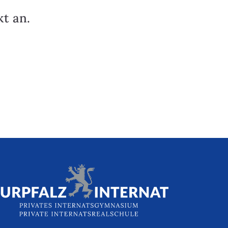
t an.