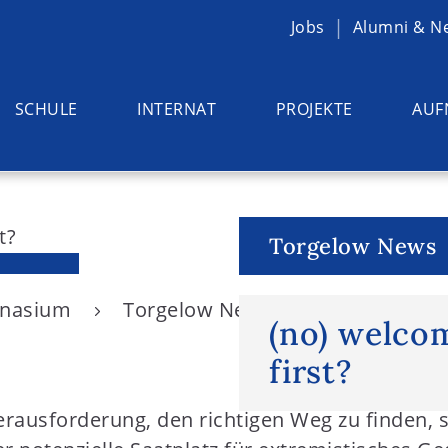
Jobs
Alumni & N
SCHULE
INTERNAT
PROJEKTE
AUF
Torgelow News
ymnasium
Torgelow News
(no) welcom
(no) welco
first?
Herausforderung, den richtigen Weg zu finden, 