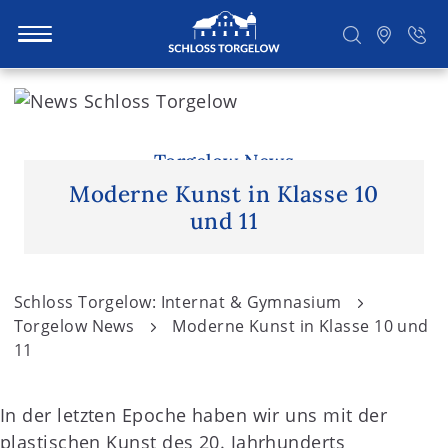
S
k
i
Suchen
p
Torgelow News
t
Moderne Kunst in Klasse 10
o
und 11
c
o
n
Schloss Torgelow: Internat & Gymnasium
t
Torgelow News
Moderne Kunst in Klasse 10 und
e
11
n
t
In der letzten Epoche haben wir uns mit der
plastischen Kunst des 20. Jahrhunderts