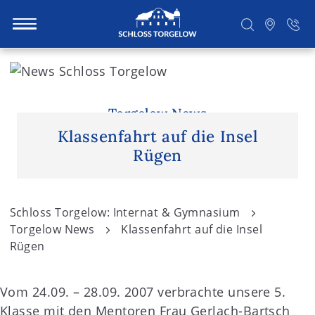
S
k
i
Suchen
p
Torgelow News
t
Klassenfahrt auf die Insel
o
Rügen
c
o
n
Schloss Torgelow: Internat & Gymnasium
t
Torgelow News
Klassenfahrt auf die Insel
e
Rügen
n
t
Vom 24.09. – 28.09. 2007 verbrachte unsere 5.
Klasse mit den Mentoren Frau Gerlach-Bartsch