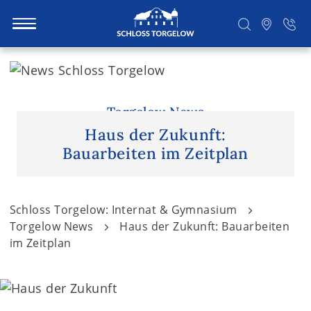
S
k
i
Suchen
p
Torgelow News
t
Haus der Zukunft:
o
Bauarbeiten im Zeitplan
c
o
n
Schloss Torgelow: Internat & Gymnasium
t
Torgelow News
Haus der Zukunft: Bauarbeiten
e
im Zeitplan
n
t