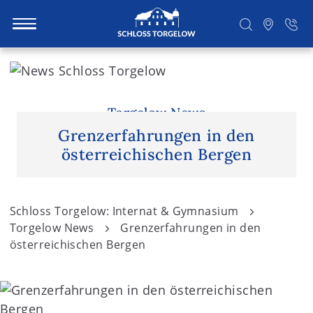
S
k
i
Suchen
p
Torgelow News
t
Grenzerfahrungen in den
o
österreichischen Bergen
c
o
n
Schloss Torgelow: Internat & Gymnasium
t
Torgelow News
Grenzerfahrungen in den
e
österreichischen Bergen
n
t