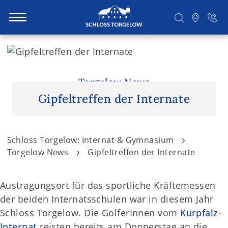
S
k
i
Suchen
p
Torgelow News
t
Gipfeltreffen der Internate
o
c
o
Schloss Torgelow: Internat & Gymnasium
n
Torgelow News
Gipfeltreffen der Internate
t
e
Austragungsort für das sportliche Kräftemessen
n
der beiden Internatsschulen war in diesem Jahr
t
Schloss Torgelow. Die GolferInnen vom
Kurpfalz-
Internat
reisten bereits am Donnerstag an die