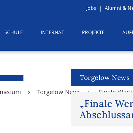
Jobs
Alumni & N
SCHULE
INTERNAT
PROJEKTE
AUF
Torgelow News
ymnasium
Torgelow News
„Finale Werk
„Finale Wer
Abschlussa