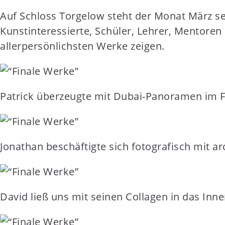
t
Auf Schloss Torgelow steht der Monat März sei
e
Kunstinteressierte, Schüler, Lehrer, Mentoren
n
allerpersönlichsten Werke zeigen.
t
Patrick überzeugte mit Dubai-Panoramen im Fo
Jonathan beschäftigte sich fotografisch mit a
David ließ uns mit seinen Collagen in das Inn