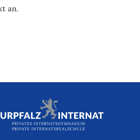
t an.