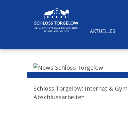
AKTUELLES
S
k
i
Suchen
p
t
Schloss Torgelow: Internat & G
o
Abschlussarbeiten
c
o
n