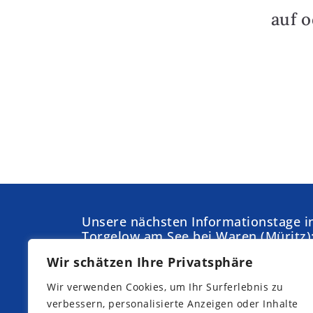
auf 
Unsere nächsten Informationstage i
Torgelow am See bei Waren (Müritz)
Wir schätzen Ihre Privatsphäre
Samstag,
Sonntag,
05.09.2026
04.10.2026
Wir verwenden Cookies, um Ihr Surferlebnis zu
Samstag,
Samstag,
verbessern, personalisierte Anzeigen oder Inhalte