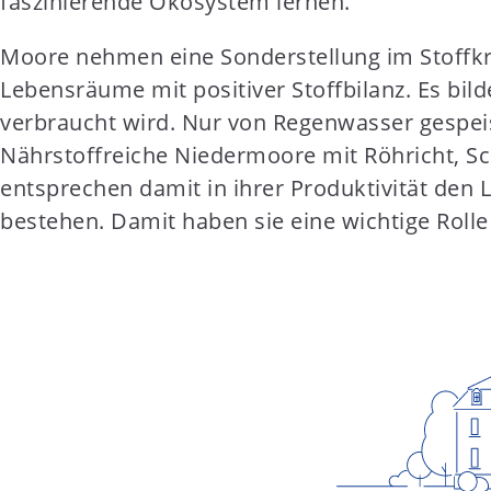
faszinierende Ökosystem lernen.
t
e
Moore nehmen eine Sonderstellung im Stoffkre
n
Lebensräume mit positiver Stoffbilanz. Es bil
t
verbraucht wird. Nur von Regenwasser gespeis
Nährstoffreiche Niedermoore mit Röhricht, Sc
entsprechen damit in ihrer Produktivität den
bestehen. Damit haben sie eine wichtige Roll