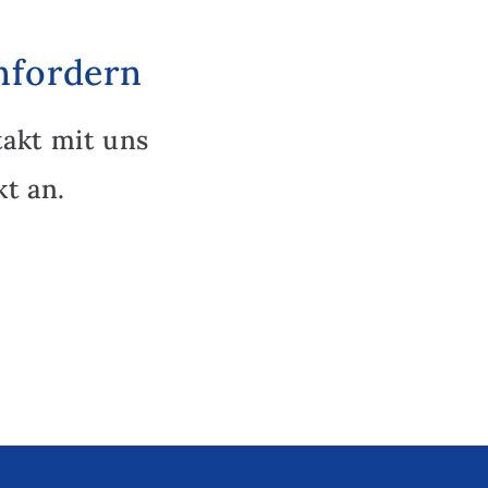
nfordern
takt mit uns
t an.