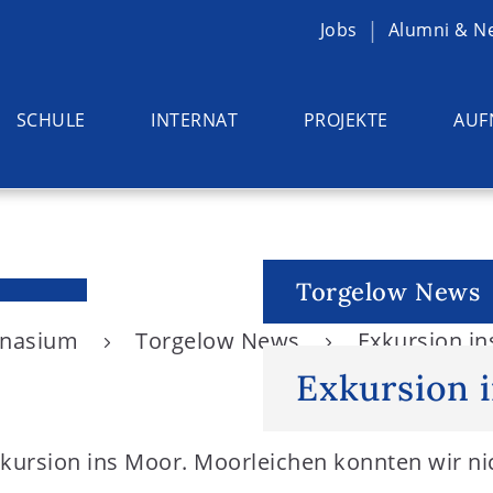
Jobs
Alumni & N
SCHULE
INTERNAT
PROJEKTE
AUF
Torgelow News
ymnasium
Torgelow News
Exkursion i
Exkursion 
xkursion ins Moor. Moorleichen konnten wir n