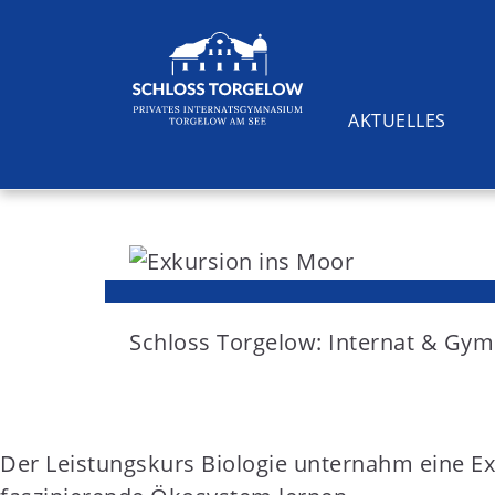
AKTUELLES
S
k
i
Suchen
p
t
Schloss Torgelow: Internat & G
o
c
o
Der Leistungskurs Biologie unternahm eine E
n