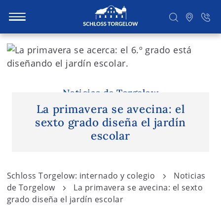
S
k
i
Suchen
p
t
Noticias de Torgelow
o
La primavera se avecina: el
c
sexto grado diseña el jardín
o
escolar
n
t
e
Schloss Torgelow: internado y colegio
Noticias
n
de Torgelow
La primavera se avecina: el sexto
t
grado diseña el jardín escolar