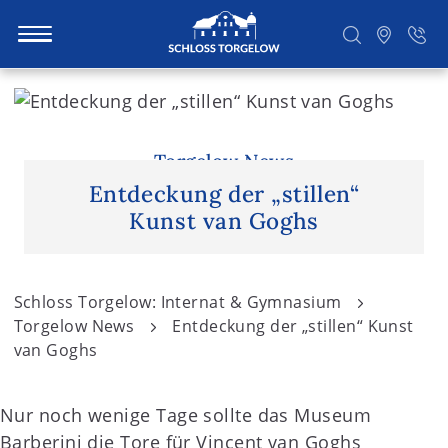
S
k
i
Suchen
p
Torgelow News
t
Entdeckung der „stillen“
o
Kunst van Goghs
c
o
n
Schloss Torgelow: Internat & Gymnasium
t
Torgelow News
Entdeckung der „stillen“ Kunst
e
van Goghs
n
t
Nur noch wenige Tage sollte das Museum
Barberini die Tore für Vincent van Goghs