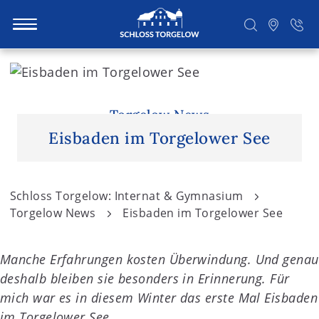
S
k
i
Suchen
p
Torgelow News
t
Eisbaden im Torgelower See
o
c
o
Schloss Torgelow: Internat & Gymnasium
n
Torgelow News
Eisbaden im Torgelower See
t
e
Manche Erfahrungen kosten Überwindung. Und genau
n
deshalb bleiben sie besonders in Erinnerung. Für
t
mich war es in diesem Winter das erste Mal Eisbaden
im Torgelower See.