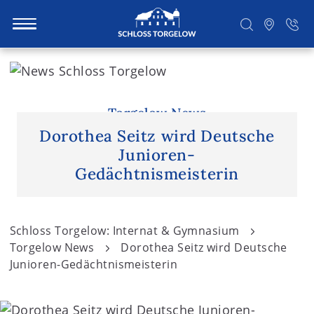
S
k
i
Suchen
p
Torgelow News
t
Dorothea Seitz wird Deutsche
o
Junioren-
c
Gedächtnismeisterin
o
n
t
Schloss Torgelow: Internat & Gymnasium
e
Torgelow News
Dorothea Seitz wird Deutsche
n
Junioren-Gedächtnismeisterin
t