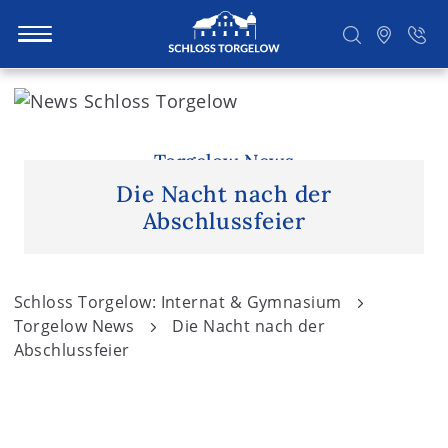
S
k
i
Suchen
p
Torgelow News
t
Die Nacht nach der
o
Abschlussfeier
c
o
n
Schloss Torgelow: Internat & Gymnasium
t
Torgelow News
Die Nacht nach der
e
Abschlussfeier
n
t