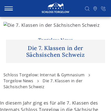
S
k
i
Suchen
p
Torgelow News
t
Die 7. Klassen in der
o
Sächsischen Schweiz
c
o
n
Schloss Torgelow: Internat & Gymnasium
t
Torgelow News
Die 7. Klassen in der
e
Sächsischen Schweiz
n
t
In diesem Jahr ging es für alle 7. Klassen des
Internats Schloss Torgelow in die Sächsische