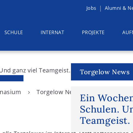
Jobs
Alumni & N
SCHULE
INTERNAT
PROJEKTE
AUF
Torgelow News
ymnasium
Torgelow News
Ein Wochenen
Ein Wochen
Schulen. Un
Teamgeist.