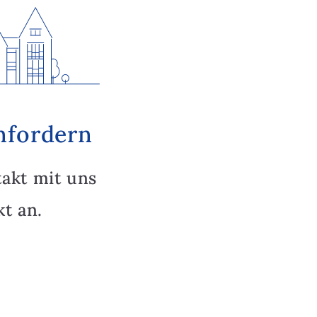
nfordern
takt mit uns
t an.